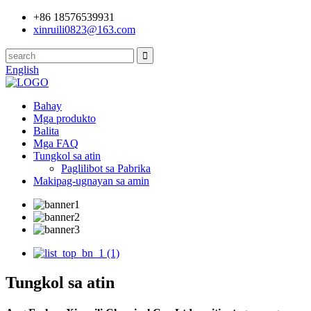
+86 18576539931
xinruili0823@163.com
English
Bahay
Mga produkto
Balita
Mga FAQ
Tungkol sa atin
Paglilibot sa Pabrika
Makipag-ugnayan sa amin
Tungkol sa atin