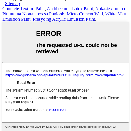
-
Sitemap
Concrete Texture Paint
,
Architectural Latex Paint
,
Naka-texture na
Pintura na Nagtatapos sa Panloob
,
Micro Cement Wall
,
White Matt
Emulsion Paint
,
Presyo ng Acrylic Emulsion Paint
,