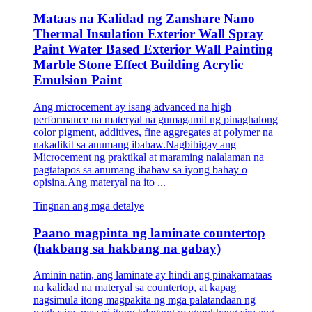
Mataas na Kalidad ng Zanshare Nano
Thermal Insulation Exterior Wall Spray
Paint Water Based Exterior Wall Painting
Marble Stone Effect Building Acrylic
Emulsion Paint
Ang microcement ay isang advanced na high
performance na materyal na gumagamit ng pinaghalong
color pigment, additives, fine aggregates at polymer na
nakadikit sa anumang ibabaw.Nagbibigay ang
Microcement ng praktikal at maraming nalalaman na
pagtatapos sa anumang ibabaw sa iyong bahay o
opisina.Ang materyal na ito ...
Tingnan ang mga detalye
Paano magpinta ng laminate countertop
(hakbang sa hakbang na gabay)
Aminin natin, ang laminate ay hindi ang pinakamataas
na kalidad na materyal sa countertop, at kapag
nagsimula itong magpakita ng mga palatandaan ng