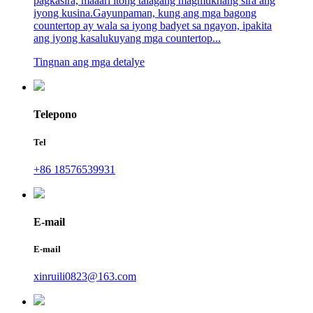
pagkasira, maaari itong talagang magmukhang sira ang
iyong kusina.Gayunpaman, kung ang mga bagong
countertop ay wala sa iyong badyet sa ngayon, ipakita
ang iyong kasalukuyang mga countertop...
Tingnan ang mga detalye
Telepono
Tel
+86 18576539931
E-mail
E-mail
xinruili0823@163.com