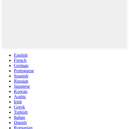
English
French
German
Portuguese
Spanish
Russian
Japanese
Korean
Arabic
Irish
Greek
Turkish
Italian
Danish
Romanian