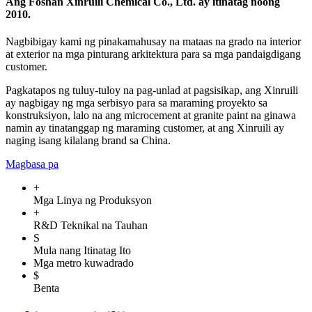
Ang Foshan Xinruili Chemical Co., Ltd. ay itinatag noong
2010.
Nagbibigay kami ng pinakamahusay na mataas na grado na interior
at exterior na mga pinturang arkitektura para sa mga pandaigdigang
customer.
Pagkatapos ng tuluy-tuloy na pag-unlad at pagsisikap, ang Xinruili
ay nagbigay ng mga serbisyo para sa maraming proyekto sa
konstruksiyon, lalo na ang microcement at granite paint na ginawa
namin ay tinatanggap ng maraming customer, at ang Xinruili ay
naging isang kilalang brand sa China.
Magbasa pa
+
Mga Linya ng Produksyon
+
R&D Teknikal na Tauhan
S
Mula nang Itinatag Ito
Mga metro kuwadrado
$
Benta