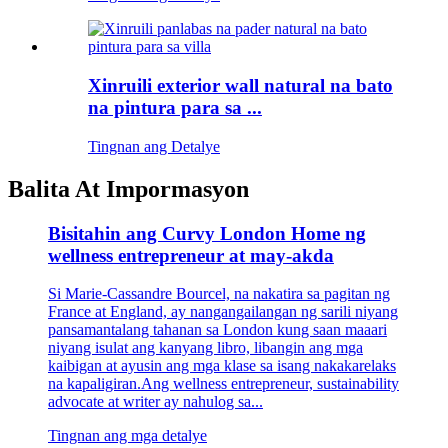
Xinruili exterior wall natural na bato
na pintura para sa ...
Tingnan ang Detalye
Balita At Impormasyon
Bisitahin ang Curvy London Home ng
wellness entrepreneur at may-akda
Si Marie-Cassandre Bourcel, na nakatira sa pagitan ng
France at England, ay nangangailangan ng sarili niyang
pansamantalang tahanan sa London kung saan maaari
niyang isulat ang kanyang libro, libangin ang mga
kaibigan at ayusin ang mga klase sa isang nakakarelaks
na kapaligiran.Ang wellness entrepreneur, sustainability
advocate at writer ay nahulog sa...
Tingnan ang mga detalye